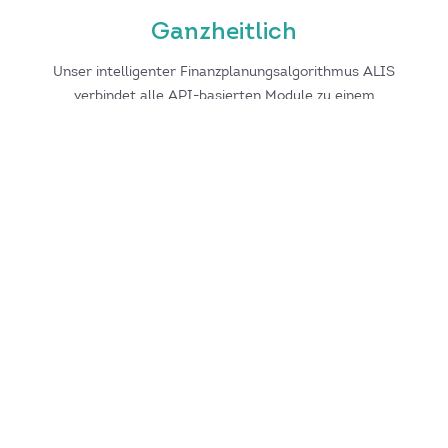
Ganzheitlich
Unser intelligenter Finanzplanungsalgorithmus ALIS
verbindet alle API-basierten Module zu einem
ganzheitlichen Lebenszyklusmodell und erstellt
Prognosen für Ihre KundInnen.
Effizient
Integration und Roll-out sind in 3-5 Monaten
realisierbar, mit planbaren Kosten und
ressourcenschonend. Zudem werden unsere Lösungen
laufend weiterentwickelt.